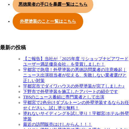
悪徳業者の手口を暴露一覧はこちら
外壁塗装のこと一覧はこちら
最新の投稿
【ご報告】当社が「2025年度 リショップナビアワード
ユーザー満足優良会社」を受賞しました！
宇都宮で急増！外壁塗装の悪徳訪問業者の注意喚起｜
ニュース出演担当者が伝える、失敗しない業者選びと
正しい対策
宇都宮市でダイワハウスの外壁塗装が完了しました♪
下野市で外壁塗装を施工したアパートの紹介です
TBSのニュース番組に専門業者として出演
宇都宮で2色分けダブルトーンの外壁塗装するならお任
せください。試し塗り無料！
塗れないサイディングを試し塗り！宇都宮/ホテル/外壁
塗装
最近の訪問販売はけしからん！！！