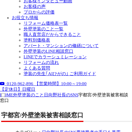
お客様インタビュー動画
お客様の声
プロからの評価
お役立ち情報
リフォーム価格表一覧
外壁塗装のこと一覧
職人直営店だからできること
塗料別価格表
アパート・マンションの修繕について
外壁塗装のLINE相談窓口
LINEでカラーシュミレーション
リフォームの流れ
よくある質問
塗装の先生｢AIひがの｣ ご利用ガイド
0120-962-896
【営業時間】10:00～19:00
【定休日】日曜日
HOME
外壁塗装のこと
日向野社長のSNS
宇都宮/外壁塗装被害相談
窓口
宇都宮/外壁塗装被害相談窓口