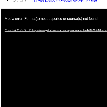
カテゴリー：
日向野社長のSNS
悪徳業者の手口を暴露
動
画
Media error: Format(s) not supported or source(s) not found
プ
レ
ー
ファイルをダウンロード: https://www.gaiheki-soudan.net/wp-content/uploads/2022/04/Prod
ヤ
ー