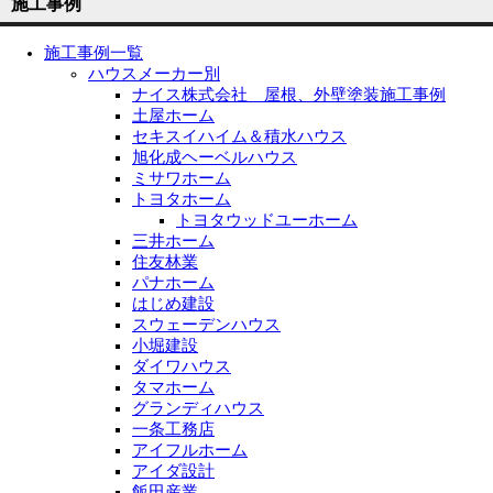
施工事例
施工事例一覧
ハウスメーカー別
ナイス株式会社 屋根、外壁塗装施工事例
土屋ホーム
セキスイハイム＆積水ハウス
旭化成ヘーベルハウス
ミサワホーム
トヨタホーム
トヨタウッドユーホーム
三井ホーム
住友林業
パナホーム
はじめ建設
スウェーデンハウス
小堀建設
ダイワハウス
タマホーム
グランディハウス
一条工務店
アイフルホーム
アイダ設計
飯田産業