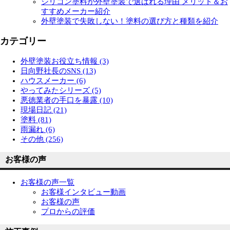
シリコン塗料が外壁塗装で選ばれる理由 メリット＆お
すすめメーカー紹介
外壁塗装で失敗しない！塗料の選び方と種類を紹介
カテゴリー
外壁塗装お役立ち情報 (3)
日向野社長のSNS (13)
ハウスメーカー (6)
やってみたシリーズ (5)
悪徳業者の手口を暴露 (10)
現場日記 (21)
塗料 (81)
雨漏れ (6)
その他 (256)
お客様の声
お客様の声一覧
お客様インタビュー動画
お客様の声
プロからの評価