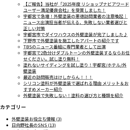
【ご報告】当社が「2025年度 リショップナビアワード
ユーザー満足優良会社」を受賞しました！
宇都宮で急増！外壁塗装の悪徳訪問業者の注意喚起｜
ニュース出演担当者が伝える、失敗しない業者選びと
正しい対策
宇都宮市でダイワハウスの外壁塗装が完了しました♪
下野市で外壁塗装を施工したアパートの紹介です
TBSのニュース番組に専門業者として出演
宇都宮で2色分けダブルトーンの外壁塗装するならお任
せください。試し塗り無料！
塗れないサイディングを試し塗り！宇都宮/ホテル/外
壁塗装
最近の訪問販売はけしからん！！！
シリコン塗料が外壁塗装で選ばれる理由 メリット＆お
すすめメーカー紹介
外壁塗装で失敗しない！塗料の選び方と種類を紹介
カテゴリー
外壁塗装お役立ち情報 (3)
日向野社長のSNS (13)