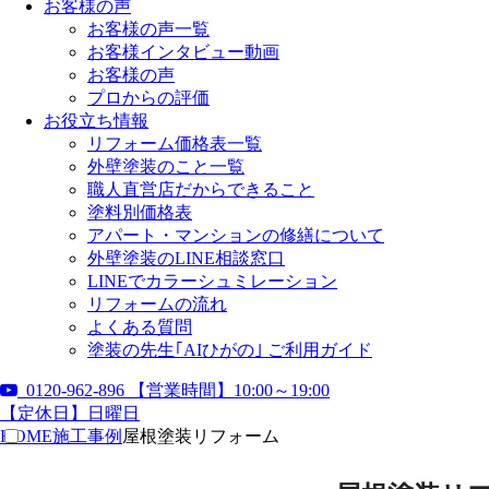
お客様の声
お客様の声一覧
お客様インタビュー動画
お客様の声
プロからの評価
お役立ち情報
リフォーム価格表一覧
外壁塗装のこと一覧
職人直営店だからできること
塗料別価格表
アパート・マンションの修繕について
外壁塗装のLINE相談窓口
LINEでカラーシュミレーション
リフォームの流れ
よくある質問
塗装の先生｢AIひがの｣ ご利用ガイド
0120-962-896
【営業時間】10:00～19:00
【定休日】日曜日
HOME
施工事例
屋根塗装リフォーム