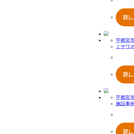
詳し
宇都宮
ミサワ
詳し
宇都宮
施設事
詳し