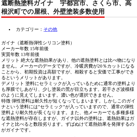
遮断熱塗料ガイナ 宇都宮市、さくら市、高
根沢町での屋根、外壁塗装多数使用
カテゴリー：
その他
ガイナ（遮断熱弾性シリコン塗料）
メーカー年数 15年前後
実質年数 13年前後
メリット 絶大な遮熱効果があり、他の遮熱塗料とは比べ物になり
ません。メーカーのデータですが、冷暖房費が20％カットになる
ことから、初期投資は高額ですが、相殺すると安価で工事ができ
るというメリットがあります。
デメリット 塗料にセラミックが入っているために通常の塗料より
も厚膜でしあがり、少し塗装の荒が目立ちます。若干さざ波模様
のように見えてしまいます。濃い色が選択できません。
特徴 弾性塗料は耐久性が短くなってしまいます。しかしこのガイ
ナという塗料には”セラミック”が入っていますので、通常の弾性
塗料より耐久性が長くなります。また、他メーカーでも多種多様
な遮熱塗料が存在しますが、ガイナ以外の塗料は、遮熱効果はガ
イナと比べると数段劣ります。ずばぬけて遮熱効果を発揮するの
がガイナです。