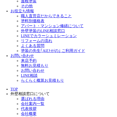
屋根塗装
その他
お役立ち情報
職人直営店だからできること
塗料別価格表
アパート・マンション修繕について
外壁塗装のLINE相談窓口
LINEでカラーシュミレーション
リフォームの流れ
よくある質問
塗装の先生｢AIひがの｣ ご利用ガイド
お問い合わせ
来店予約
無料お見積もり
お問い合わせ
LINE相談
らくらく概算お見積もり
TOP
外壁相談窓口について
選ばれる理由
会社案内一覧
代表挨拶
会社概要