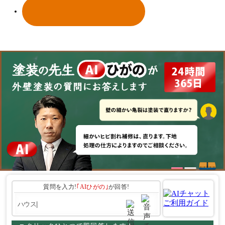
質問を入力!
｢AIひがの｣
が回答!