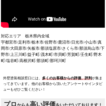
対応エリア 栃木県内全域
宇都宮市/足利市/栃木市/佐野市/鹿沼市/日光市/小山市/真
岡市/大田原市/矢板市/那須塩原市/さくら市/那須烏山市/下
野市/上三川町/益子町/茂木町/市貝町/芳賀町/壬生町/野木
町/塩谷町/高根沢町/那須町/那珂川町
外壁塗装相談窓口には、
多くのお客様からの評価、評判
が集ま
ってきています。他のお客様から頂いたアンケートやインタビ
ューもぜひご覧ください！
プロ
高い評価
からも
をいただいております！