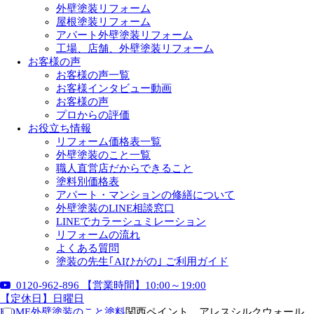
外壁塗装リフォーム
屋根塗装リフォーム
アパート外壁塗装リフォーム
工場、店舗、外壁塗装リフォーム
お客様の声
お客様の声一覧
お客様インタビュー動画
お客様の声
プロからの評価
お役立ち情報
リフォーム価格表一覧
外壁塗装のこと一覧
職人直営店だからできること
塗料別価格表
アパート・マンションの修繕について
外壁塗装のLINE相談窓口
LINEでカラーシュミレーション
リフォームの流れ
よくある質問
塗装の先生｢AIひがの｣ ご利用ガイド
0120-962-896
【営業時間】10:00～19:00
【定休日】日曜日
HOME
外壁塗装のこと
塗料
関西ペイント アレスシルクウォール