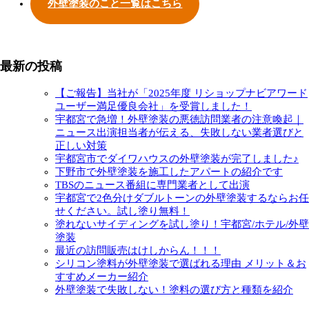
外壁塗装のこと一覧はこちら
最新の投稿
【ご報告】当社が「2025年度 リショップナビアワード
ユーザー満足優良会社」を受賞しました！
宇都宮で急増！外壁塗装の悪徳訪問業者の注意喚起｜
ニュース出演担当者が伝える、失敗しない業者選びと
正しい対策
宇都宮市でダイワハウスの外壁塗装が完了しました♪
下野市で外壁塗装を施工したアパートの紹介です
TBSのニュース番組に専門業者として出演
宇都宮で2色分けダブルトーンの外壁塗装するならお任
せください。試し塗り無料！
塗れないサイディングを試し塗り！宇都宮/ホテル/外壁
塗装
最近の訪問販売はけしからん！！！
シリコン塗料が外壁塗装で選ばれる理由 メリット＆お
すすめメーカー紹介
外壁塗装で失敗しない！塗料の選び方と種類を紹介