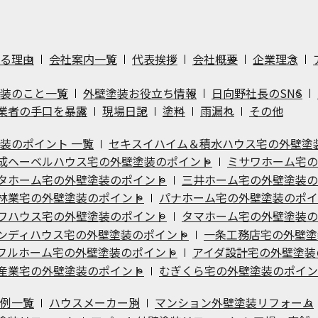
る理由
会社案内一覧
代表挨拶
会社概要
企業理念
装のこと一覧
外壁塗装お役立ち情報
日向野社長のSNS
業者の手口を暴露
現場日記
塗料
雨漏れ
その他
装のポイント 一覧
セキスイハイム＆積水ハウス宅の外壁塗
成ヘーベルハウス宅の外壁塗装のポイント
ミサワホーム宅の
タホーム宅の外壁塗装のポイント
三井ホーム宅の外壁塗装の
林業宅の外壁塗装のポイント
パナホーム宅の外壁塗装のポイ
ワハウス宅の外壁塗装のポイント
タマホーム宅の外壁塗装の
ンディハウス宅の外壁塗装のポイント
一条工務店宅の外壁塗
フルホーム宅の外壁塗装のポイント
アイダ設計宅の外壁塗装
産業宅の外壁塗装のポイント
むぎくら宅の外壁塗装のポイン
例一覧
ハウスメーカー別
マンション外壁塗装リフォーム