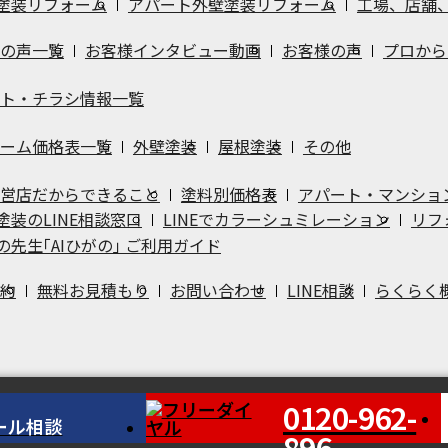
塗装リフォーム
アパート外壁塗装リフォーム
工場、店舗
の声一覧
お客様インタビュー動画
お客様の声
プロから
ト・チラシ情報一覧
ーム価格表一覧
外壁塗装
屋根塗装
その他
営店だからできること
塗料別価格表
アパート・マンショ
塗装のLINE相談窓口
LINEでカラーシュミレーション
リフ
の先生｢AIひがの｣ ご利用ガイド
約
無料お見積もり
お問い合わせ
LINE相談
らくらく
0120-962-
ール相談
896