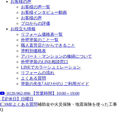
お客様の声
お客様の声一覧
お客様インタビュー動画
お客様の声
プロからの評価
お役立ち情報
リフォーム価格表一覧
外壁塗装のこと一覧
職人直営店だからできること
塗料別価格表
アパート・マンションの修繕について
外壁塗装のLINE相談窓口
LINEでカラーシュミレーション
リフォームの流れ
よくある質問
塗装の先生｢AIひがの｣ ご利用ガイド
0120-962-896
【営業時間】10:00～19:00
【定休日】日曜日
HOME
よくある質問
補助金や火災保険・地震保険を使った工事
Q