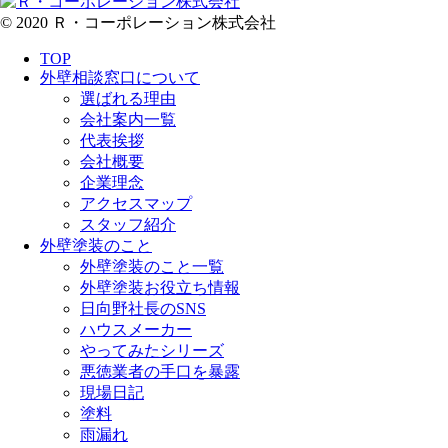
© 2020 Ｒ・コーポレーション株式会社
TOP
外壁相談窓口について
選ばれる理由
会社案内一覧
代表挨拶
会社概要
企業理念
アクセスマップ
スタッフ紹介
外壁塗装のこと
外壁塗装のこと一覧
外壁塗装お役立ち情報
日向野社長のSNS
ハウスメーカー
やってみたシリーズ
悪徳業者の手口を暴露
現場日記
塗料
雨漏れ