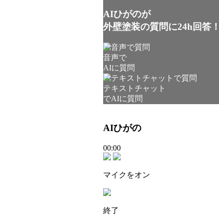
AIひがのが
外壁塗装の質問に24h回答
音声で
AIに質問
テキストチャット
でAIに質問
AIひがの
00:00
マイクをオン
終了