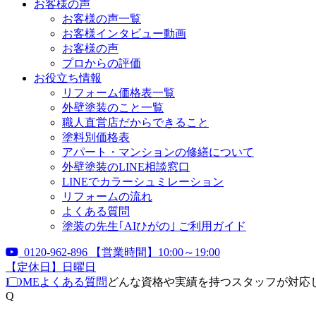
お客様の声
お客様の声一覧
お客様インタビュー動画
お客様の声
プロからの評価
お役立ち情報
リフォーム価格表一覧
外壁塗装のこと一覧
職人直営店だからできること
塗料別価格表
アパート・マンションの修繕について
外壁塗装のLINE相談窓口
LINEでカラーシュミレーション
リフォームの流れ
よくある質問
塗装の先生｢AIひがの｣ ご利用ガイド
0120-962-896
【営業時間】10:00～19:00
【定休日】日曜日
HOME
よくある質問
どんな資格や実績を持つスタッフが対応
Q