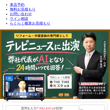
来店予約
無料お見積もり
お問い合わせ
ライン相談
らくらく概算お見積もり
質問を入力!
｢AIひがの｣
が回答!