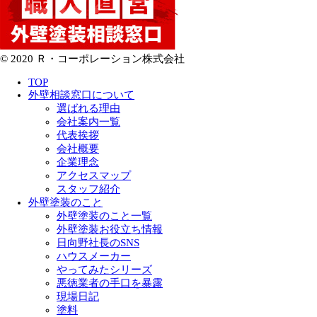
© 2020 Ｒ・コーポレーション株式会社
TOP
外壁相談窓口について
選ばれる理由
会社案内一覧
代表挨拶
会社概要
企業理念
アクセスマップ
スタッフ紹介
外壁塗装のこと
外壁塗装のこと一覧
外壁塗装お役立ち情報
日向野社長のSNS
ハウスメーカー
やってみたシリーズ
悪徳業者の手口を暴露
現場日記
塗料