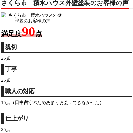
さくら市 積水ハウス外壁塗装のお客様の声
90
満足度
点
親切
25点
丁寧
25点
職人の対応
15点（日中留守のためあまりお会いできなかった）
仕上がり
25点