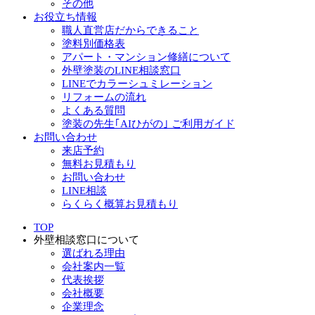
その他
お役立ち情報
職人直営店だからできること
塗料別価格表
アパート・マンション修繕について
外壁塗装のLINE相談窓口
LINEでカラーシュミレーション
リフォームの流れ
よくある質問
塗装の先生｢AIひがの｣ ご利用ガイド
お問い合わせ
来店予約
無料お見積もり
お問い合わせ
LINE相談
らくらく概算お見積もり
TOP
外壁相談窓口について
選ばれる理由
会社案内一覧
代表挨拶
会社概要
企業理念