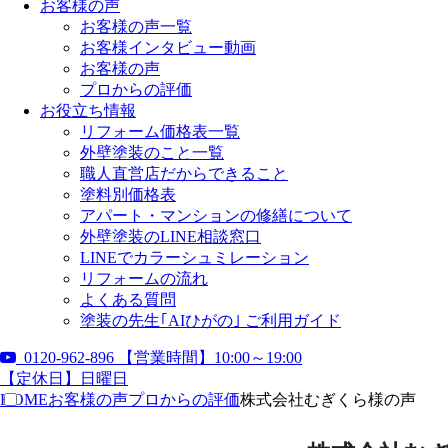
お客様の声
お客様の声一覧
お客様インタビュー動画
お客様の声
プロからの評価
お役立ち情報
リフォーム価格表一覧
外壁塗装のこと一覧
職人直営店だからできること
塗料別価格表
アパート・マンションの修繕について
外壁塗装のLINE相談窓口
LINEでカラーシュミレーション
リフォームの流れ
よくある質問
塗装の先生｢AIひがの｣ ご利用ガイド
0120-962-896
【営業時間】10:00～19:00
【定休日】日曜日
HOME
お客様の声
プロからの評価
株式会社むぎくら様の声