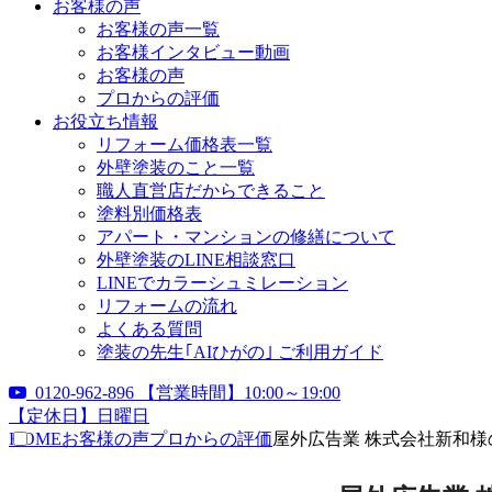
お客様の声
お客様の声一覧
お客様インタビュー動画
お客様の声
プロからの評価
お役立ち情報
リフォーム価格表一覧
外壁塗装のこと一覧
職人直営店だからできること
塗料別価格表
アパート・マンションの修繕について
外壁塗装のLINE相談窓口
LINEでカラーシュミレーション
リフォームの流れ
よくある質問
塗装の先生｢AIひがの｣ ご利用ガイド
0120-962-896
【営業時間】10:00～19:00
【定休日】日曜日
HOME
お客様の声
プロからの評価
屋外広告業 株式会社新和様