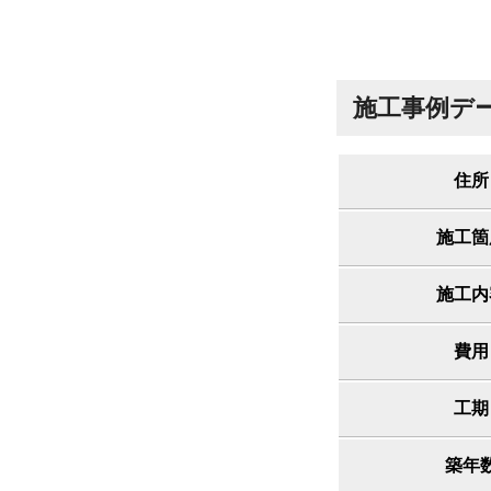
施工事例デ
住所
施工箇
施工内
費用
工期
築年