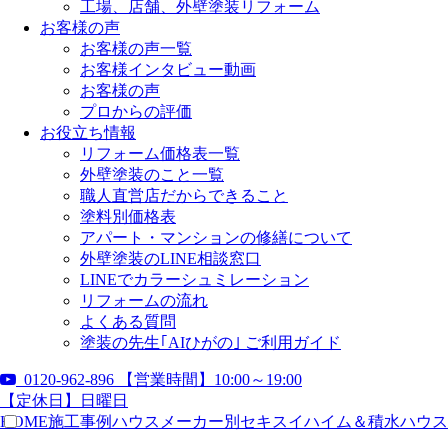
工場、店舗、外壁塗装リフォーム
お客様の声
お客様の声一覧
お客様インタビュー動画
お客様の声
プロからの評価
お役立ち情報
リフォーム価格表一覧
外壁塗装のこと一覧
職人直営店だからできること
塗料別価格表
アパート・マンションの修繕について
外壁塗装のLINE相談窓口
LINEでカラーシュミレーション
リフォームの流れ
よくある質問
塗装の先生｢AIひがの｣ ご利用ガイド
0120-962-896
【営業時間】10:00～19:00
【定休日】日曜日
HOME
施工事例
ハウスメーカー別
セキスイハイム＆積水ハウス