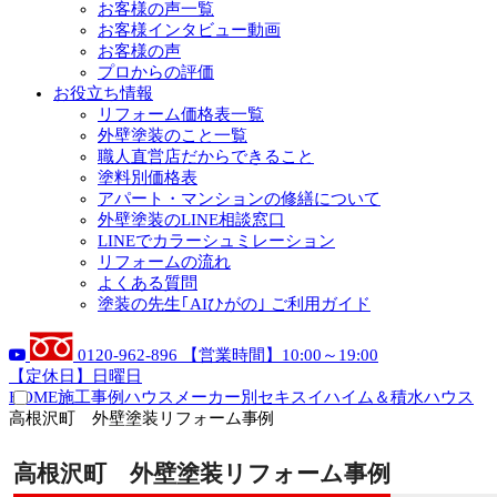
お客様の声一覧
お客様インタビュー動画
お客様の声
プロからの評価
お役立ち情報
リフォーム価格表一覧
外壁塗装のこと一覧
職人直営店だからできること
塗料別価格表
アパート・マンションの修繕について
外壁塗装のLINE相談窓口
LINEでカラーシュミレーション
リフォームの流れ
よくある質問
塗装の先生｢AIひがの｣ ご利用ガイド
0120-962-896
【営業時間】10:00～19:00
【定休日】日曜日
HOME
施工事例
ハウスメーカー別
セキスイハイム＆積水ハウス
高根沢町 外壁塗装リフォーム事例
高根沢町 外壁塗装リフォーム事例