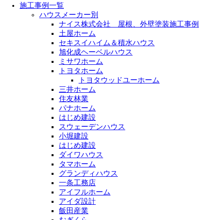
施工事例一覧
ハウスメーカー別
ナイス株式会社 屋根、外壁塗装施工事例
土屋ホーム
セキスイハイム＆積水ハウス
旭化成ヘーベルハウス
ミサワホーム
トヨタホーム
トヨタウッドユーホーム
三井ホーム
住友林業
パナホーム
はじめ建設
スウェーデンハウス
小堀建設
はじめ建設
ダイワハウス
タマホーム
グランディハウス
一条工務店
アイフルホーム
アイダ設計
飯田産業