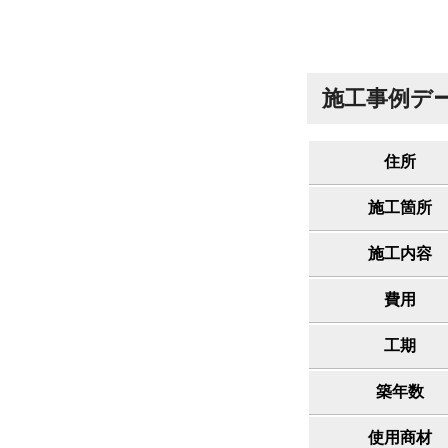
施工事例デ
住所
施工箇所
施工内容
費用
工期
築年数
使用商材