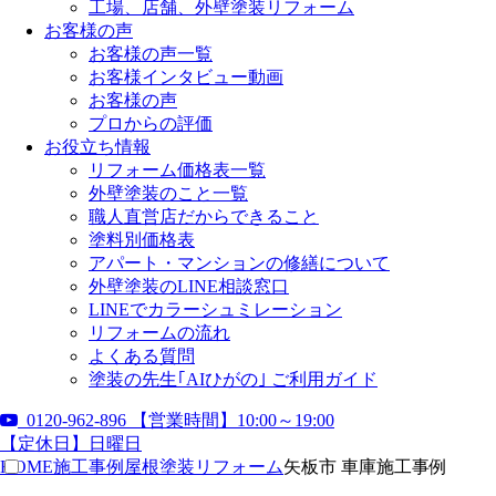
工場、店舗、外壁塗装リフォーム
お客様の声
お客様の声一覧
お客様インタビュー動画
お客様の声
プロからの評価
お役立ち情報
リフォーム価格表一覧
外壁塗装のこと一覧
職人直営店だからできること
塗料別価格表
アパート・マンションの修繕について
外壁塗装のLINE相談窓口
LINEでカラーシュミレーション
リフォームの流れ
よくある質問
塗装の先生｢AIひがの｣ ご利用ガイド
0120-962-896
【営業時間】10:00～19:00
【定休日】日曜日
HOME
施工事例
屋根塗装リフォーム
矢板市 車庫施工事例