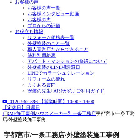
お客様の声
お客様の声一覧
お客様インタビュー動画
お客様の声
プロからの評価
お役立ち情報
リフォーム価格表一覧
外壁塗装のこと一覧
職人直営店だからできること
塗料別価格表
アパート・マンションの修繕について
外壁塗装のLINE相談窓口
LINEでカラーシュミレーション
リフォームの流れ
よくある質問
塗装の先生｢AIひがの｣ ご利用ガイド
0120-962-896
【営業時間】10:00～19:00
【定休日】日曜日
HOME
施工事例
ハウスメーカー別
一条工務店
宇都宮市/一条工務
店/外壁塗装施工事例
宇都宮市/一条工務店/外壁塗装施工事例