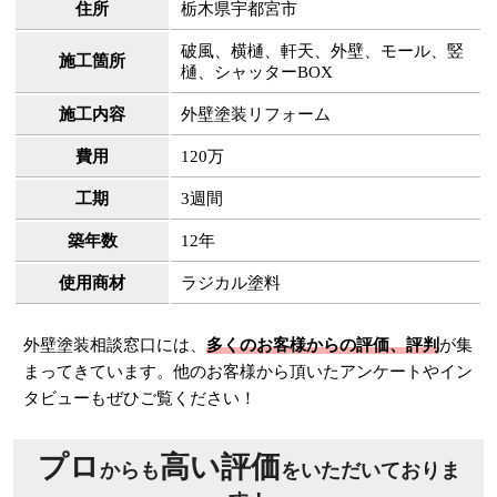
住所
栃木県宇都宮市
破風、横樋、軒天、外壁、モール、竪
施工箇所
樋、シャッターBOX
施工内容
外壁塗装リフォーム
費用
120万
工期
3週間
築年数
12年
使用商材
ラジカル塗料
外壁塗装相談窓口には、
多くのお客様からの評価、評判
が集
まってきています。他のお客様から頂いたアンケートやイン
タビューもぜひご覧ください！
プロ
高い評価
からも
をいただいておりま