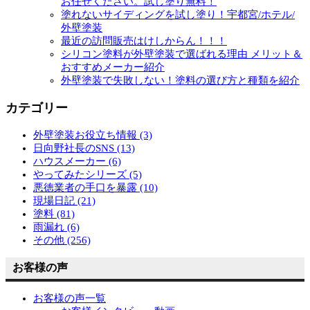
お任せください。試し塗り無料！
塗れないサイディングを試し塗り！宇都宮/ホテル/
外壁塗装
最近の訪問販売はけしからん！！！
シリコン塗料が外壁塗装で選ばれる理由 メリット＆
おすすめメーカー紹介
外壁塗装で失敗しない！塗料の選び方と種類を紹介
カテゴリー
外壁塗装お役立ち情報 (3)
日向野社長のSNS (13)
ハウスメーカー (6)
やってみたシリーズ (5)
悪徳業者の手口を暴露 (10)
現場日記 (21)
塗料 (81)
雨漏れ (6)
その他 (256)
お客様の声
お客様の声一覧