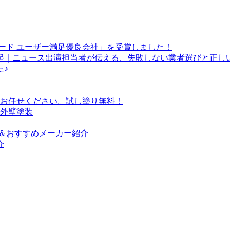
ワード ユーザー満足優良会社」を受賞しました！
起｜ニュース出演担当者が伝える、失敗しない業者選びと正し
た♪
らお任せください。試し塗り無料！
/外壁塗装
＆おすすめメーカー紹介
介