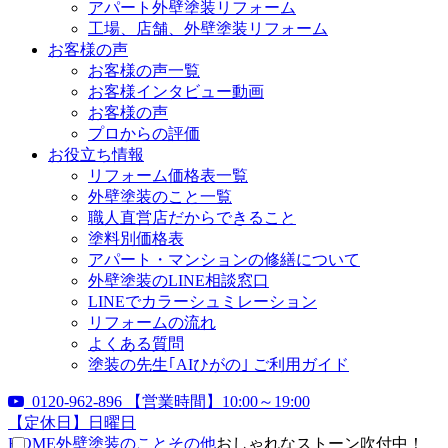
アパート外壁塗装リフォーム
工場、店舗、外壁塗装リフォーム
お客様の声
お客様の声一覧
お客様インタビュー動画
お客様の声
プロからの評価
お役立ち情報
リフォーム価格表一覧
外壁塗装のこと一覧
職人直営店だからできること
塗料別価格表
アパート・マンションの修繕について
外壁塗装のLINE相談窓口
LINEでカラーシュミレーション
リフォームの流れ
よくある質問
塗装の先生｢AIひがの｣ ご利用ガイド
0120-962-896
【営業時間】10:00～19:00
【定休日】日曜日
HOME
外壁塗装のこと
その他
おしゃれなストーン吹付中！