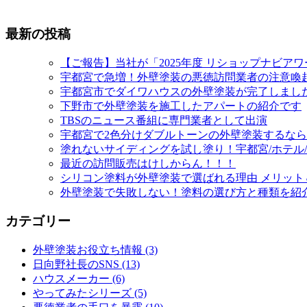
最新の投稿
【ご報告】当社が「2025年度 リショップナビア
宇都宮で急増！外壁塗装の悪徳訪問業者の注意喚
宇都宮市でダイワハウスの外壁塗装が完了しまし
下野市で外壁塗装を施工したアパートの紹介です
TBSのニュース番組に専門業者として出演
宇都宮で2色分けダブルトーンの外壁塗装するな
塗れないサイディングを試し塗り！宇都宮/ホテル
最近の訪問販売はけしからん！！！
シリコン塗料が外壁塗装で選ばれる理由 メリット
外壁塗装で失敗しない！塗料の選び方と種類を紹
カテゴリー
外壁塗装お役立ち情報 (3)
日向野社長のSNS (13)
ハウスメーカー (6)
やってみたシリーズ (5)