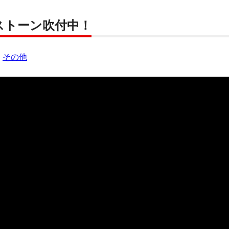
ストーン吹付中！
：
その他