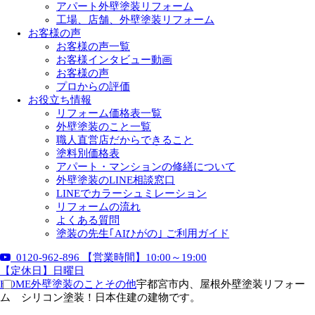
アパート外壁塗装リフォーム
工場、店舗、外壁塗装リフォーム
お客様の声
お客様の声一覧
お客様インタビュー動画
お客様の声
プロからの評価
お役立ち情報
リフォーム価格表一覧
外壁塗装のこと一覧
職人直営店だからできること
塗料別価格表
アパート・マンションの修繕について
外壁塗装のLINE相談窓口
LINEでカラーシュミレーション
リフォームの流れ
よくある質問
塗装の先生｢AIひがの｣ ご利用ガイド
0120-962-896
【営業時間】10:00～19:00
【定休日】日曜日
HOME
外壁塗装のこと
その他
宇都宮市内、屋根外壁塗装リフォー
ム シリコン塗装！日本住建の建物です。