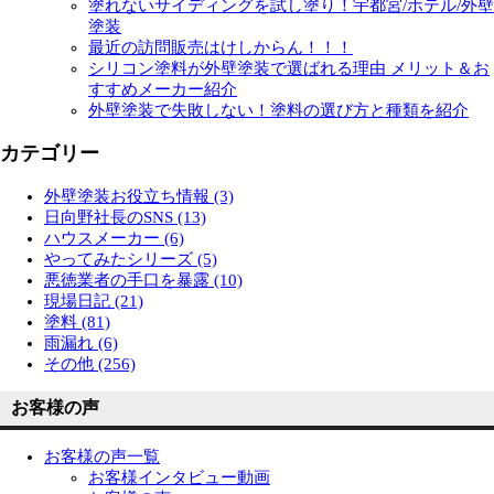
塗れないサイディングを試し塗り！宇都宮/ホテル/外壁
塗装
最近の訪問販売はけしからん！！！
シリコン塗料が外壁塗装で選ばれる理由 メリット＆お
すすめメーカー紹介
外壁塗装で失敗しない！塗料の選び方と種類を紹介
カテゴリー
外壁塗装お役立ち情報 (3)
日向野社長のSNS (13)
ハウスメーカー (6)
やってみたシリーズ (5)
悪徳業者の手口を暴露 (10)
現場日記 (21)
塗料 (81)
雨漏れ (6)
その他 (256)
お客様の声
お客様の声一覧
お客様インタビュー動画