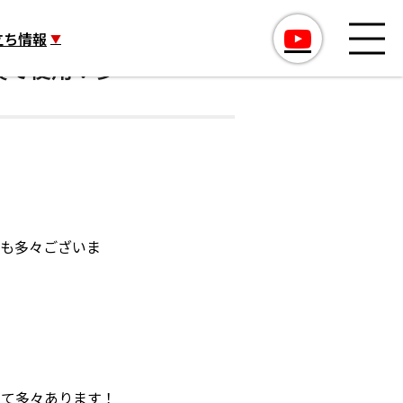
立ち情報
装で使用！多
事も多々ございま
して多々あります！