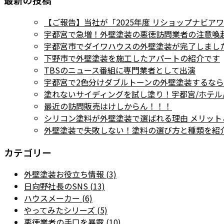
【ご報告】当社が「2025年度 リショップナビア
宇都宮で急増！外壁塗装の悪徳訪問業者の注意喚
宇都宮市でダイワハウスの外壁塗装が完了しまし
下野市で外壁塗装を施工したアパートの紹介です
TBSのニュース番組に専門業者として出演
宇都宮で2色分けダブルトーンの外壁塗装するな
塗れないサイディングを試し塗り！宇都宮/ホテル
最近の訪問販売はけしからん！！！
シリコン塗料が外壁塗装で選ばれる理由 メリット
外壁塗装で失敗しない！塗料の選び方と種類を紹
カテゴリー
外壁塗装お役立ち情報 (3)
日向野社長のSNS (13)
ハウスメーカー (6)
やってみたシリーズ (5)
悪徳業者の手口を暴露 (10)