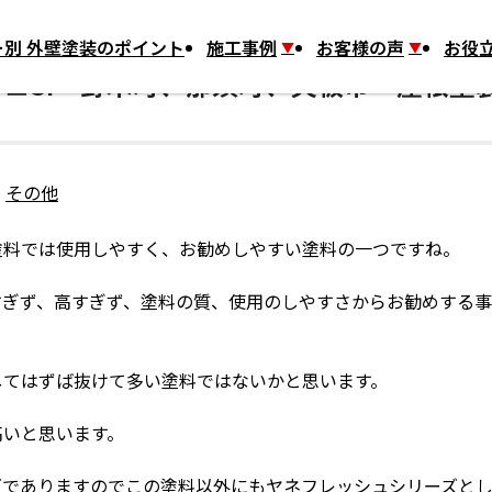
須町、矢板市 屋根塗装で使用！多数実績あり
別 外壁塗装のポイント
施工事例
お客様の声
お役
ュSi 野木町、那須町、矢板市 屋根塗
：
その他
塗料では使用しやすく、お勧めしやすい塗料の一つですね。
すぎず、高すぎず、塗料の質、使用のしやすさからお勧めする
してはずば抜けて多い塗料ではないかと思います。
高いと思います。
ズでありますのでこの塗料以外にもヤネフレッシュシリーズと