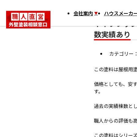
HOME
外壁塗装のこと
その他
ヤネフレッシュSi 野木町、那
会社案内
ハウスメーカー
ヤネフレッシ
数実績あり
カテゴリー
この塗料は屋根用
価格としても、安
す。
過去の実績棟数と
職人からの評価も
この塗料はシリー