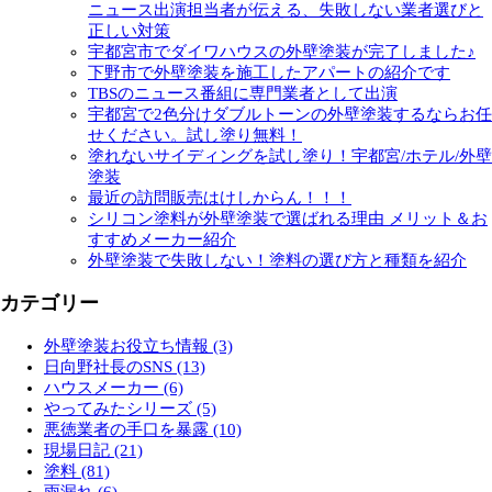
ニュース出演担当者が伝える、失敗しない業者選びと
正しい対策
宇都宮市でダイワハウスの外壁塗装が完了しました♪
下野市で外壁塗装を施工したアパートの紹介です
TBSのニュース番組に専門業者として出演
宇都宮で2色分けダブルトーンの外壁塗装するならお任
せください。試し塗り無料！
塗れないサイディングを試し塗り！宇都宮/ホテル/外壁
塗装
最近の訪問販売はけしからん！！！
シリコン塗料が外壁塗装で選ばれる理由 メリット＆お
すすめメーカー紹介
外壁塗装で失敗しない！塗料の選び方と種類を紹介
カテゴリー
外壁塗装お役立ち情報 (3)
日向野社長のSNS (13)
ハウスメーカー (6)
やってみたシリーズ (5)
悪徳業者の手口を暴露 (10)
現場日記 (21)
塗料 (81)
雨漏れ (6)