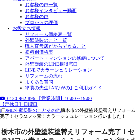
お客様の声一覧
お客様インタビュー動画
お客様の声
プロからの評価
お役立ち情報
リフォーム価格表一覧
外壁塗装のこと一覧
職人直営店だからできること
塗料別価格表
アパート・マンションの修繕について
外壁塗装のLINE相談窓口
LINEでカラーシュミレーション
リフォームの流れ
よくある質問
塗装の先生｢AIひがの｣ ご利用ガイド
0120-962-896
【営業時間】10:00～19:00
【定休日】日曜日
HOME
外壁塗装のこと
その他
栃木市の外壁塗装塗替えリフォーム
完了！セラMフッ素！カラーシミュレーション行いました！
栃木市の外壁塗装塗替えリフォーム完了！セ