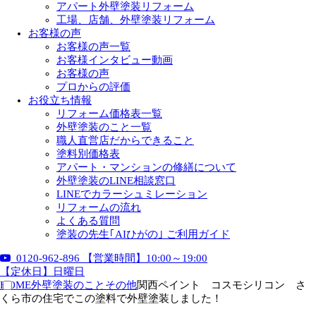
アパート外壁塗装リフォーム
工場、店舗、外壁塗装リフォーム
お客様の声
お客様の声一覧
お客様インタビュー動画
お客様の声
プロからの評価
お役立ち情報
リフォーム価格表一覧
外壁塗装のこと一覧
職人直営店だからできること
塗料別価格表
アパート・マンションの修繕について
外壁塗装のLINE相談窓口
LINEでカラーシュミレーション
リフォームの流れ
よくある質問
塗装の先生｢AIひがの｣ ご利用ガイド
0120-962-896
【営業時間】10:00～19:00
【定休日】日曜日
HOME
外壁塗装のこと
その他
関西ペイント コスモシリコン さ
くら市の住宅でこの塗料で外壁塗装しました！