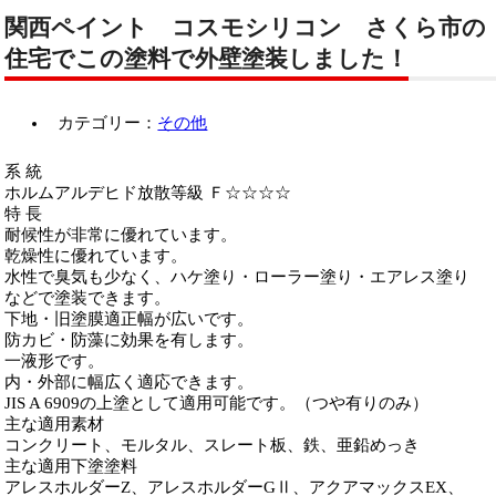
関西ペイント コスモシリコン さくら市の
住宅でこの塗料で外壁塗装しました！
カテゴリー：
その他
系 統
ホルムアルデヒド放散等級 Ｆ☆☆☆☆
特 長
耐候性が非常に優れています。
乾燥性に優れています。
水性で臭気も少なく、ハケ塗り・ローラー塗り・エアレス塗り
などで塗装できます。
下地・旧塗膜適正幅が広いです。
防カビ・防藻に効果を有します。
一液形です。
内・外部に幅広く適応できます。
JIS A 6909の上塗として適用可能です。（つや有りのみ）
主な適用素材
コンクリート、モルタル、スレート板、鉄、亜鉛めっき
主な適用下塗塗料
アレスホルダーZ、アレスホルダーGⅡ、アクアマックスEX、