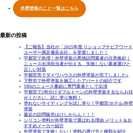
外壁塗装のこと一覧はこちら
最新の投稿
【ご報告】当社が「2025年度 リショップナビアワード
ユーザー満足優良会社」を受賞しました！
宇都宮で急増！外壁塗装の悪徳訪問業者の注意喚起｜
ニュース出演担当者が伝える、失敗しない業者選びと
正しい対策
宇都宮市でダイワハウスの外壁塗装が完了しました♪
下野市で外壁塗装を施工したアパートの紹介です
TBSのニュース番組に専門業者として出演
宇都宮で2色分けダブルトーンの外壁塗装するならお任
せください。試し塗り無料！
塗れないサイディングを試し塗り！宇都宮/ホテル/外壁
塗装
最近の訪問販売はけしからん！！！
シリコン塗料が外壁塗装で選ばれる理由 メリット＆お
すすめメーカー紹介
外壁塗装で失敗しない！塗料の選び方と種類を紹介