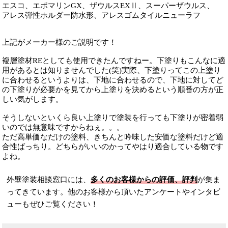
エスコ、エポマリンGX、ザウルスEXⅡ、スーパーザウルス、
アレス弾性ホルダー防水形、アレスゴムタイルニューラフ
上記がメーカー様のご説明です！
複層塗材REとしても使用できたんですねー。下塗りもこんなに適
用があるとは知りませんでした(笑)実際、下塗りってこの上塗り
に合わせるというよりは、下地に合わせるので、下地に対してど
の下塗りが必要かを見てから上塗りを決めるという順番の方が正
しい気がします。
そうしないといくら良い上塗りで塗装を行っても下塗りが密着弱
いのでは無意味ですからねぇ。。。
ただ高単価なだけの塗料、きちんと吟味した安価な塗料だけど適
合性ばっちり。どちらがいいのかってやはり適合している物です
よね。
外壁塗装相談窓口には、
多くのお客様からの評価、評判
が集ま
ってきています。他のお客様から頂いたアンケートやインタビ
ューもぜひご覧ください！