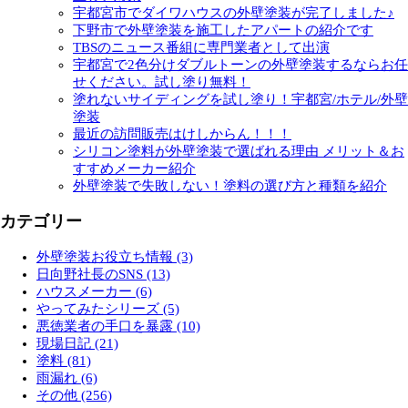
宇都宮市でダイワハウスの外壁塗装が完了しました♪
下野市で外壁塗装を施工したアパートの紹介です
TBSのニュース番組に専門業者として出演
宇都宮で2色分けダブルトーンの外壁塗装するならお任
せください。試し塗り無料！
塗れないサイディングを試し塗り！宇都宮/ホテル/外壁
塗装
最近の訪問販売はけしからん！！！
シリコン塗料が外壁塗装で選ばれる理由 メリット＆お
すすめメーカー紹介
外壁塗装で失敗しない！塗料の選び方と種類を紹介
カテゴリー
外壁塗装お役立ち情報 (3)
日向野社長のSNS (13)
ハウスメーカー (6)
やってみたシリーズ (5)
悪徳業者の手口を暴露 (10)
現場日記 (21)
塗料 (81)
雨漏れ (6)
その他 (256)