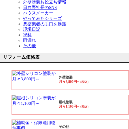
外壁塗装お役立ち情報
日向野社長のSNS
ハウスメーカー
やってみたシリーズ
悪徳業者の手口を暴露
現場日記
塗料
雨漏れ
その他
リフォーム価格表
外壁塗装
月々3,800円~
（税込）
屋根塗装
月々1,100円~
（税込）
その他