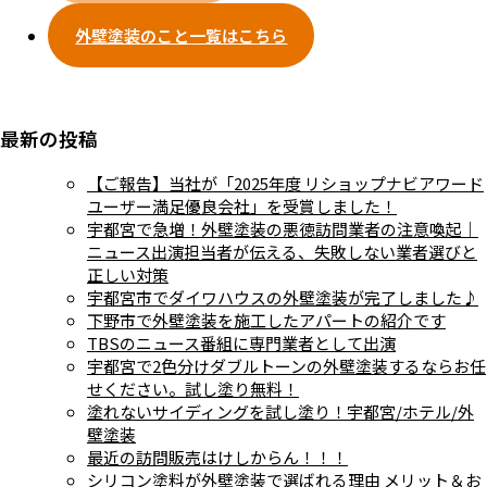
外壁塗装のこと一覧はこちら
最新の投稿
【ご報告】当社が「2025年度 リショップナビアワード
ユーザー満足優良会社」を受賞しました！
宇都宮で急増！外壁塗装の悪徳訪問業者の注意喚起｜
ニュース出演担当者が伝える、失敗しない業者選びと
正しい対策
宇都宮市でダイワハウスの外壁塗装が完了しました♪
下野市で外壁塗装を施工したアパートの紹介です
TBSのニュース番組に専門業者として出演
宇都宮で2色分けダブルトーンの外壁塗装するならお任
せください。試し塗り無料！
塗れないサイディングを試し塗り！宇都宮/ホテル/外
壁塗装
最近の訪問販売はけしからん！！！
シリコン塗料が外壁塗装で選ばれる理由 メリット＆お