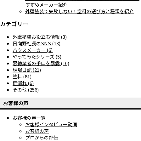
すすめメーカー紹介
外壁塗装で失敗しない！塗料の選び方と種類を紹介
カテゴリー
外壁塗装お役立ち情報 (3)
日向野社長のSNS (13)
ハウスメーカー (6)
やってみたシリーズ (5)
悪徳業者の手口を暴露 (10)
現場日記 (21)
塗料 (81)
雨漏れ (6)
その他 (256)
お客様の声
お客様の声一覧
お客様インタビュー動画
お客様の声
プロからの評価