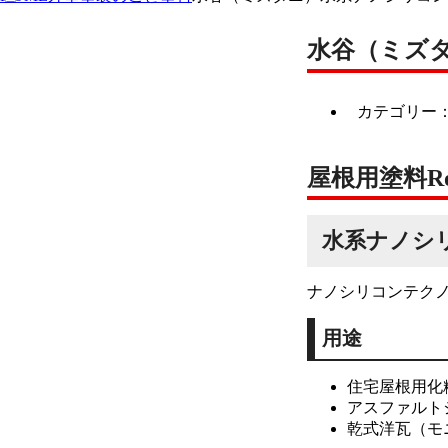
水谷（ミズ
カテゴリー
屋根用塗料
R
水系ナノシ
ナノシリコンテク
用途
住宅屋根用化
アスファルト
乾式洋瓦（モ