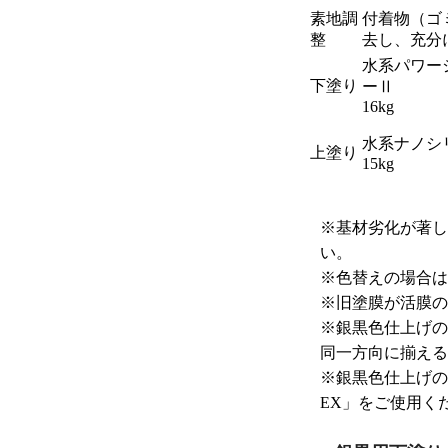
素地調
付着物（ゴ
整
去し、充分
水系パワー
下塗り
ーⅡ
16kg
水系ナノシ
上塗り
15kg
※
基材劣化が著し
い。
※
色替えの場合は
※
旧塗膜が活膜の
※
銀黒色仕上げの
同一方向に揃える
※
銀黒色仕上げの
EX」をご使用く