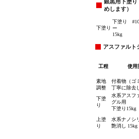
銀黒用下塗り
めします）
下塗り #1
下塗り
ー
15kg
アスファルト
工程
使用
素地
付着物（ゴ
調整
丁寧に除去
水系アスフ
下塗
グル用
り
下塗り15kg
上塗
水系ナノシ
り
艶消し 15kg