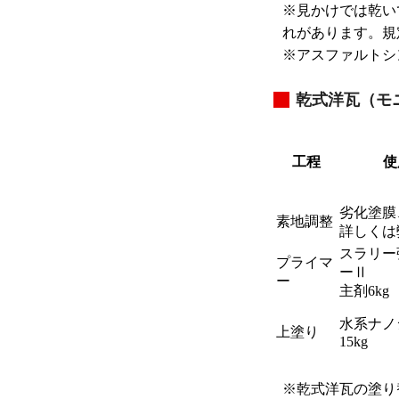
※
見かけでは乾い
れがあります。規
※
アスファルトシ
乾式洋瓦（モ
工程
使
劣化塗膜
素地調整
詳しくは
スラリー
プライマ
ーⅡ
ー
主剤6kg
水系ナノ
上塗り
15kg
※
乾式洋瓦の塗り