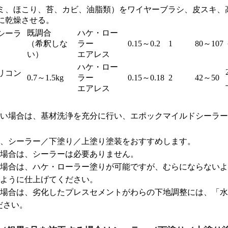
ミ、ほこり、苔、カビ、油脂類）をワイヤーブラシ、皮スキ、
に乾燥させる。
既調合
ハケ・ロー
シーラ
（希釈しな
ラー
0.15～0.2
1
80～107
い）
エアレス
ハケ・ロー
リコン
0.7～1.5kg
ラー
0.15～0.18
2
42～50
エアレス
い場合は、基材洗浄を充分に行い、エポックマイルドシーラー
、シーラー／下塗り／上塗り塗装をおすすめします。
場合は、シーラーは必要ありません。
場合は、ハケ・ローラー塗りが可能ですが、むらにならないよ
ように仕上げてください。
場合は、劣化したプレスセメントがわらの下地調整には、「水
ださい。