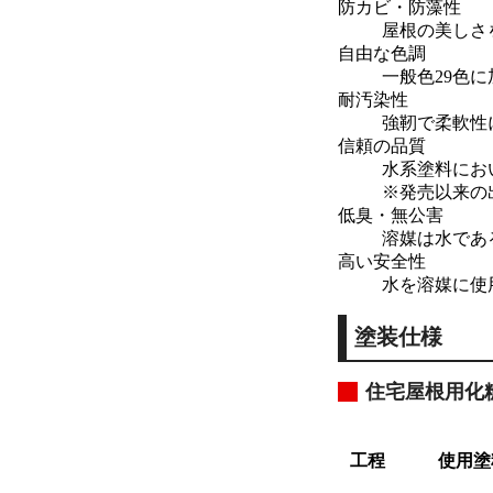
防カビ・防藻性
屋根の美しさ
自由な色調
一般色29色
耐汚染性
強靭で柔軟性
信頼の品質
水系塗料にお
※発売以来の
低臭・無公害
溶媒は水であ
高い安全性
水を溶媒に使
塗装仕様
住宅屋根用化
工程
使用塗