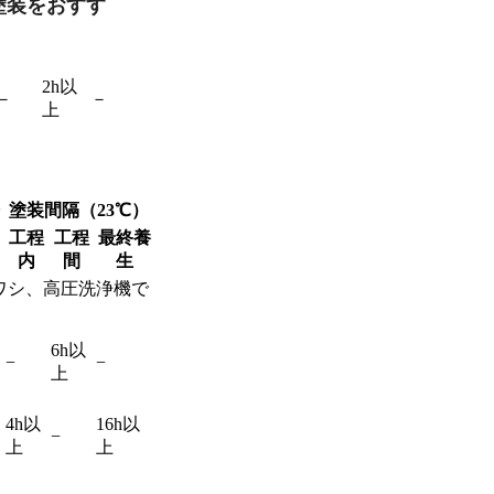
塗装をおすす
2h以
－
－
上
塗装間隔
（23℃）
工程
工程
最終養
内
間
生
ワシ、高圧洗浄機で
6h以
−
−
上
4h以
16h以
−
上
上