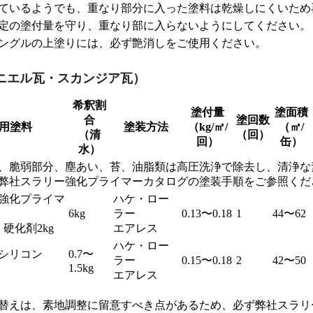
ているようでも、重なり部分に入った塗料は乾燥しにくいため
定の塗付量を守り、重なり部に入らないようにしてください。
ングルの上塗りには、必ず艶消しをご使用ください。
ニエル瓦・スカンジア瓦）
希釈割
塗付量
塗面積
合
塗回数
用塗料
塗装方法
（kg/㎡/
（㎡/
（清
（回）
回）
缶）
水）
、脆弱部分、塵あい、苔、油脂類は高圧洗浄で除去し、清浄な
弊社スラリー強化プライマーカタログの塗装手順をご参照くだ
強化プライマ
ハケ・ロー
6kg
ラー
0.13〜0.18
1
44〜62
 硬化剤2kg
エアレス
ハケ・ロー
シリコン
0.7〜
ラー
0.15〜0.18
2
42〜50
1.5kg
エアレス
替えは、素地調整に留意すべき点があるため、必ず弊社スラリ