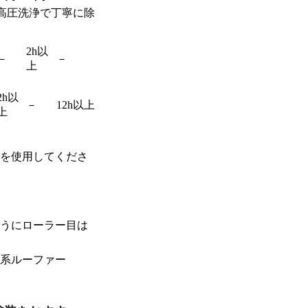
高圧洗浄で丁寧に除
2h以
－
－
上
2h以
－
12h以上
上
を使用してくださ
うにローラー目は
系ルーファー