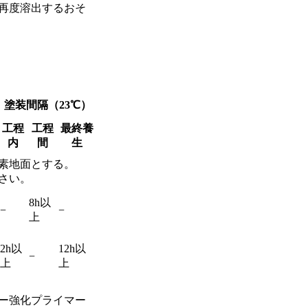
再度溶出するおそ
塗装間隔
（23℃）
工程
工程
最終養
内
間
生
素地面とする。
さい。
8h以
−
−
上
2h以
12h以
−
上
上
ー強化プライマー