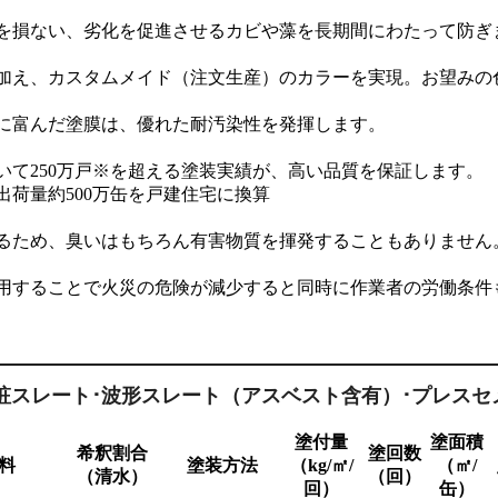
を損ない、劣化を促進させるカビや藻を長期間にわたって防ぎ
に加え、カスタムメイド（注文生産）のカラーを実現。お望みの
に富んだ塗膜は、優れた耐汚染性を発揮します。
いて250万戸※を超える塗装実績が、高い品質を保証します。
出荷量約500万缶を戸建住宅に換算
るため、臭いはもちろん有害物質を揮発することもありません
用することで火災の危険が減少すると同時に作業者の労働条件
粧スレート･波形スレート（アスベスト含有）･プレスセ
塗付量
塗面積
希釈割合
塗回数
料
塗装方法
（kg/㎡/
（㎡/
（清水）
（回）
回）
缶）