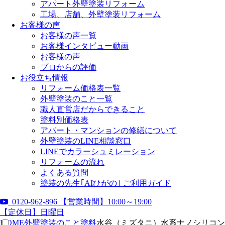
アパート外壁塗装リフォーム
工場、店舗、外壁塗装リフォーム
お客様の声
お客様の声一覧
お客様インタビュー動画
お客様の声
プロからの評価
お役立ち情報
リフォーム価格表一覧
外壁塗装のこと一覧
職人直営店だからできること
塗料別価格表
アパート・マンションの修繕について
外壁塗装のLINE相談窓口
LINEでカラーシュミレーション
リフォームの流れ
よくある質問
塗装の先生｢AIひがの｣ ご利用ガイド
0120-962-896
【営業時間】10:00～19:00
【定休日】日曜日
HOME
外壁塗装のこと
塗料
水谷（ミズタニ）水系ナノシリコン