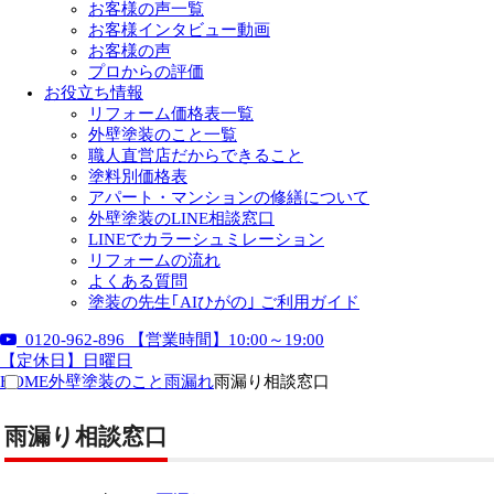
お客様の声一覧
お客様インタビュー動画
お客様の声
プロからの評価
お役立ち情報
リフォーム価格表一覧
外壁塗装のこと一覧
職人直営店だからできること
塗料別価格表
アパート・マンションの修繕について
外壁塗装のLINE相談窓口
LINEでカラーシュミレーション
リフォームの流れ
よくある質問
塗装の先生｢AIひがの｣ ご利用ガイド
0120-962-896
【営業時間】10:00～19:00
【定休日】日曜日
HOME
外壁塗装のこと
雨漏れ
雨漏り相談窓口
雨漏り相談窓口